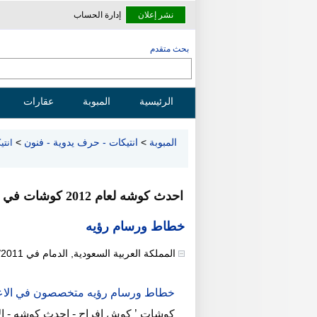
نشر إعلان
إدارة الحساب
بحث متقدم
الرئيسية
المبوبة
عقارات
المبوبة
>
انتيكات - حرف يدوية - فنون
>
انتي
احدث كوشه لعام 2012 كوشات في الدمام اجمل كوشه
خطاط ورسام رؤيه
المملكة العربية السعودية
,
الدمام
في
/2011
خطاط ورسام رؤيه متخصصون في الاع
كوشات ’ كوش افراح - احدث كوشه - ال