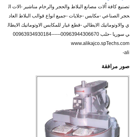
تصنيع كافة اْلات مصانع البلاط والحجر والرخام مناشير -الات ال
حجر الصناعي -مكابس -جلايات -جميع انواع قوالب البلاط العاد
ي والاوتوماتيك الايطالي -قطع غيار للمكابس الاوتوماتيك الايطال
ي سوريا -حلب 00963944306670------00963934930184
www.alikajco.spTechs.com
ali-
صور مرافقة