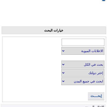
خيارات البحث
إبحــــث