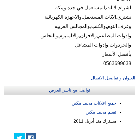
لشراء,الاثاث,المستعمل,في جده,ومكة
نشتري,الاثاث,المستعمل,والاجهزة الكهربائية
وغرف النوم,والكنب,والمجالس العربيه
وادوات المطاعم,والافران,والالمنيوم,والنحاس
والخردوات,وادوات المشاغل
بأفضل الأسعار
0563699638
العنوان و تفاصيل الاتصال
تواصل مع ناشر العرض
جميع اعلانات محمد مكين
تقييم محمد مكين
مشترك منذ
أبريل 2011