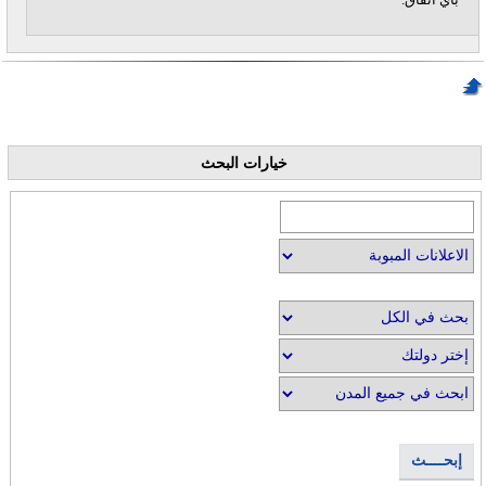
خيارات البحث
إبحــــث