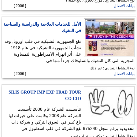
نوع النشاط التجاري : موزع تجاري ( بائع جملة )
بيانات الاتصال
[ 2006 ]
الأمل للخدمات العلاجية والدراسية والسياحية
في التشيك
تقع الجمهورية التشيكية في قلب اوروبا, وقد
نشأت الجمهورية التشيكية في عام 1918
على أثر انهزام الأمبراطورية النمساوية
المجرية التي كان التشيك والسلوفاك جزءاً منها في
نوع النشاط التجاري : غير ذلك
بيانات الاتصال
[ 2006 ]
SILIS GROUP IMP EXP TRAD TOUR
CO LTD
تتأسست الشركة عام 2008 تأسست
الشركة عام 2008 وقامت على خبرات لها
باع كبير في السوق التركي و شركة ذات
محدوديه برقم سجل 675240 تقع الشركة في قلب اسطنبول في
نوع النشاط التجاري : مكتب استيراد و تصدير