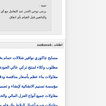
تنبيه :
يرجى توخي الحذر عند التعامل مع أي ن
والبائعين قبل القيام بأي اتفاق.
اعلانات : nazihatrash
مسابح جاكوزي نوافير شلالات حمام بخ
مطلوب وكلاء لمنتج تركي عالي الجود
مقاولات بناء عظم بأسعار منافسة ودق
مؤسسة تسنيم الانشائية لإنشاء و تصمي
مقاولات جميع أنواع العزل المائي وال
مقاولات جميع أعمال البلاط والرخام و