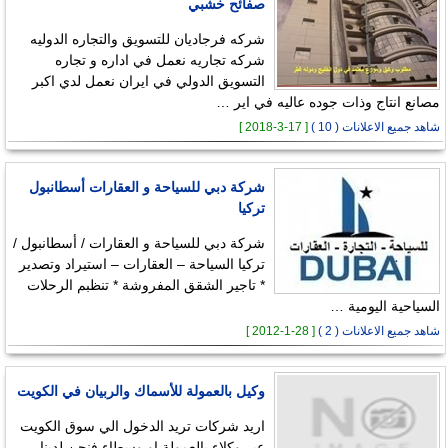
صفائح خشبي
شركه فرجاديان للتسويق والتجاره الدوليه
شركه تجاريه نعمل في اداره و تجاره
التسويق الدولي في ايران نعمل لدي اكبر
مصانع انتاج وذات جوده عاليه في اير …
شاهد جميع الاعلانات ( 10 )
[ 17-3-2018 ]
شركة دبي للسياحة و العقارات أسطانبول
تركيا
شركة دبي للسياحة و العقارات / أسطانبول /
تركيا السياحة – العقارات – استيراد وتصدير
* تاجير الشقق المفروشة * تنظبم الرحلات
السياحية اليومية …
شاهد جميع الاعلانات ( 2 )
[ 28-1-2012 ]
وكيل بالعمولة للأسماك والربيان في الكويت
اريد شركات تريد الدخول الي سوق الكويت
عبر وكلاء بالعمولة او وسطاء فنحن لدينا