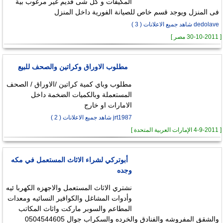
المكيفات و كل شى قديم غير مرغوب بية
فى المنزل ويوجد قسم خاص للصيانة الفورية داخل المنزل
dedolave شاهد جميع الاعلانات ( 3 )
[ 30-10-2011 مصر ]
مطلوب الاوراق وكراتين والصحف للبيع
مطلوب وباي كمية كراتين /الاوراق / الصحف
المستعملة وبالكميات الضخمة داخل
الامارات او خارج
jrt1987 شاهد جميع الاعلانات ( 2 )
[ 4-9-2011 الإمارات العربية المتحدة ]
أبوتركي لشراء الاثاث المستعمل في مكه
وجده
نشتري الاثاث المستعمل والاجهزه الكهربا ئيه
وأدوات المشاغل والكوافير النسائيه ومعدات
المطاعم والسوبر ماركت واثاث المكاتب
والشقق المفروشه والفنادق والخرده والسكراب جوال 0504544605