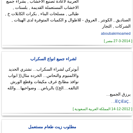
العربية لاعادة تصنيع الاخشاب , بشراء جميع
الاخشاب المستعملة القديمة , بلستات ,
طبالى , مسلحات البناء , بكرات الكابلات خ ,
الصناديق , الكونتر , العروق - للاطوال و الكميات المتوفرة لدى الهيئات ,
الشركات , التجار
aboubakrmoamed
[ 27-3-2014 مصر ]
لشراء جميع انواع السكراب
أبوتركي لشراء السكراب... نشتري الحديد
والالمنيوم والنحاس... الخرده مثال(( ابواب
نوافذ مطابخ غرف مكيفات وقطع الورش
التالفه....الخ)) بالرياض... وضواحيها....والله
يرزق الجميع...
..ÍÈÇíÈäÇ.. .
[ 14-12-2012 المملكة العربية السعودية ]
مطلوب زيت طعام مستعمل