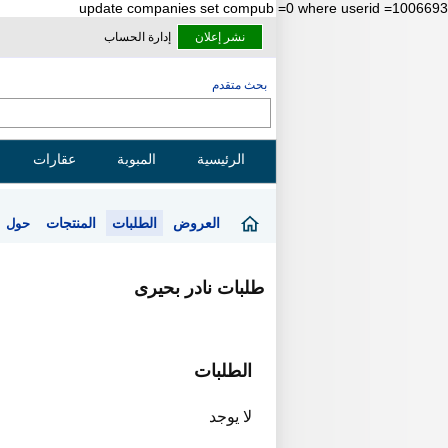
update companies set compub =0 where userid =1006693
نشر إعلان
إدارة الحساب
بحث متقدم
الرئيسية
المبوبة
عقارات
العروض
الطلبات
المنتجات
حول
طلبات نادر بحيرى
الطلبات
لا يوجد