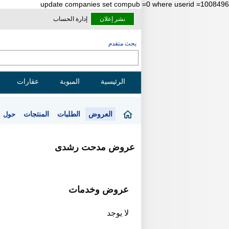
update companies set compub =0 where userid =1008496
نشر إعلان
إدارة الحساب
بحث متقدم
الرئيسية
المبوبة
عقارات
العروض
الطلبات
المنتجات
حول
عروض مدحت رشدى
عروض وخدمات
لا يوجد