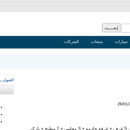
سيارات
منتجات
الشركات
العنوان 
26/01
فيلا للايجار فى شارع الكرامة تتكون من 5 غرف + غرفة خادمة + 3 مجلس + 2 مطبخ + باركن