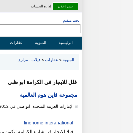
نشر إعلان
إدارة الحساب
بحث متقدم
الرئيسية
المبوبة
عقارات
المبوبة
>
عقارات
>
فيلات - مزارع
فلل للايجار فى الكرامة ابو ظبي
مجموعة فاين هوم العالمية
الإمارات العربية المتحدة
,
ابو ظبي
في
/2012
finehome interanational