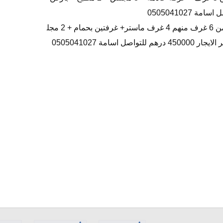
فيلا ممتازة للايجار فى الكرامة يتكون من 6 غرف منهم 4 غرف ماستر+ غرفتين بحمام + 2 مجل
امة 0505041027