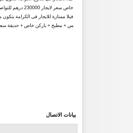
خاص سعر لايجار 230000 درهم للتواصل اسامة 0505041027
س + مطبخ + باركن خاص + حديقة سعر الايجار 450000 درهم للتواصل اس
بيانات الاتصال