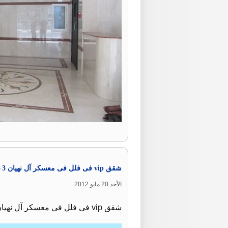
شقق vip فى فلل فى معسكر آل نهيان 3 غرف وصالة .
الأحد 20 مايو 2012
شقق vip فى فلل فى معسكر آل نهيان 3 غرف وصالة للايجار سعر الايجار 220 الف درهم للتواصل اسامة