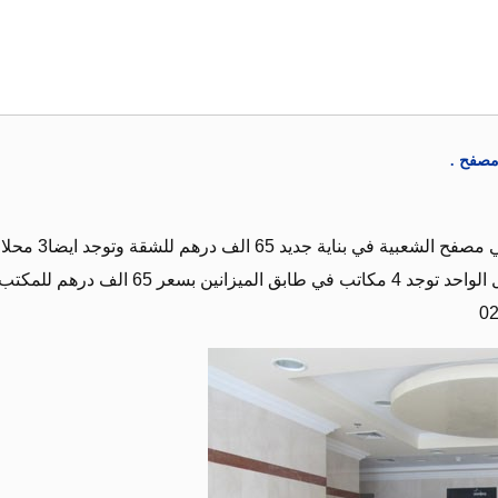
مصفح .
شقق غرفتين وصالة واسعة للايجار في مصفح الشعبية في بناية جديد 65 الف د
للايجار فيها بسعر 65 الف درهم للمحل الواحد توجد 4 مكاتب في طابق الميزانين بسعر 65 الف درهم 