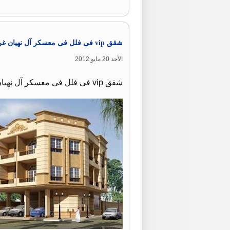
شقق vip فى فلل فى معسكر آل نهيان غرفتين .
الأحد 20 مايو 2012
شقق vip فى فلل فى معسكر آل نهيان غرفتين وصالة للايجار سعر الايجار 160 الف درهم للتواصل اسامة