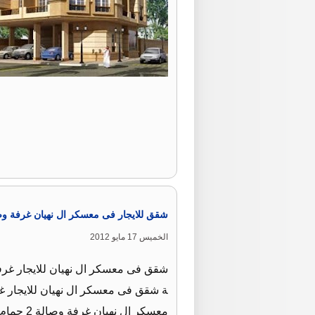
شقق للايجار فى معسكر ال نهيان غرفة وص
الخميس 17 مايو 2012
معسكر ال نهيان غرفة وصالة 2 حمام دفعة واحدة 65 الف درهم للتواصل …