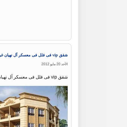
شقق vip فى فلل فى معسكر آل نهيان غرفة وصالة .
الأحد 20 مايو 2012
شقق vip فى فلل فى معسكر آل نهيان غرفة وصالة للايجار سعر الايجار 130 الف درهم للتواصل اسامة