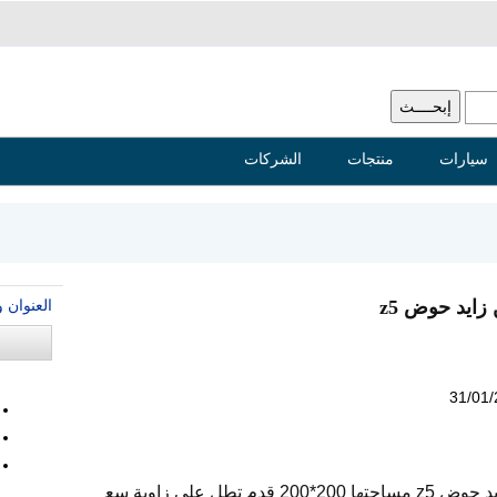
سيارات
منتجات
الشركات
العنوان 
ايد حوض z5
31/01
قطعة أرض للبيع فى مدينة محمد بن زايد حوض z5 مساحتها 200*200 قدم تطل علي زاوية سع