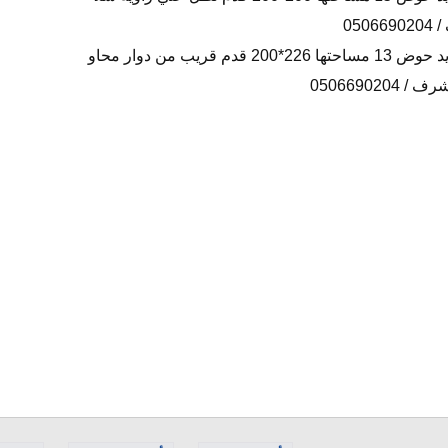
قطعة أرض للبيع فى مدينة محمد بن زايد حوض 13 مساحتها 226*200 قدم قريب من دوار محاو