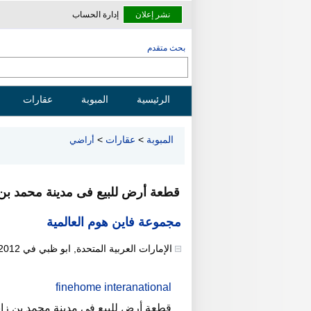
نشر إعلان
إدارة الحساب
بحث متقدم
الرئيسية
المبوبة
عقارات
المبوبة
>
عقارات
>
أراضي
قطعة أرض للبيع فى مدينة محمد بن ز
مجموعة فاين هوم العالمية
الإمارات العربية المتحدة
,
ابو ظبي
في
/2012
finehome interanational