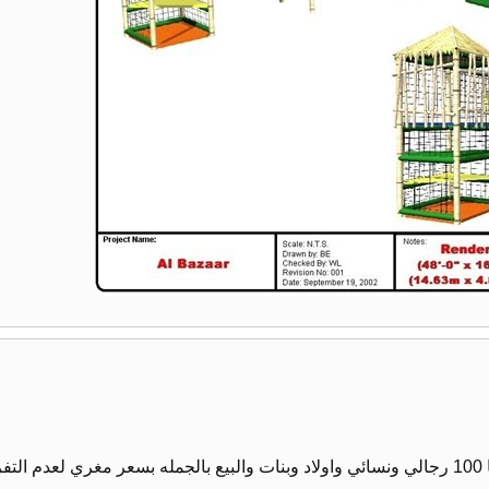
يوجد لدينا ملابس داخليه صناعه سوريا 100 رجالي ونسائي واولاد وبنات والبيع بالجمله بسعر مغري لعدم التف