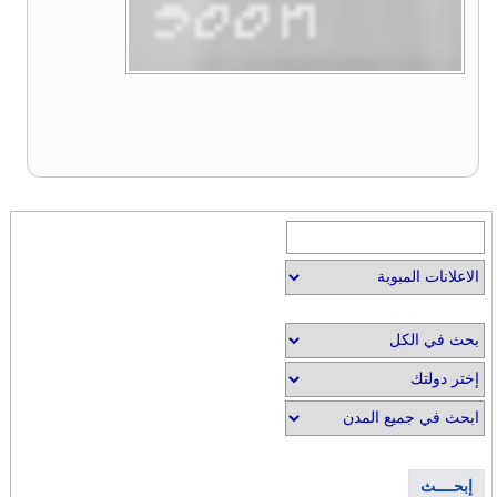
إبحــــث