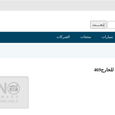
سيارات
منتجات
الشركات
خارج469