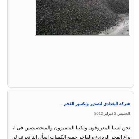
شركة البغدادى لتصدير وتكسير الفحم .
الخميس 2 فبراير 2012
نحن لسنا المعروفون ولكننا المتميزون والمتخصيصين فى ان
واع الفحر الردىء والفاخر جميع الكميات اسأل انتا تعرف لى