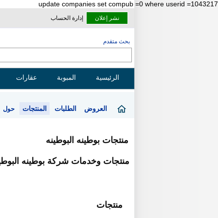
update companies set compub =0 where userid =1043217
نشر إعلان
إدارة الحساب
بحث متقدم
الرئيسية
المبوبة
عقارات
العروض
الطلبات
المنتجات
حول
منتجات بوطينه البوطينه
منتجات وخدمات شركة بوطينه البوطي
منتجات