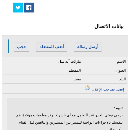
بيانات الاتصال
أرسل رسالة
أضف للمفضلة
حجب
الاسم
ماركت آند سل
العنوان
المقطم
البلد
مصر
إتصل بصاحب الإعلان
تنبيه :
يرجى توخي الحذر عند التعامل مع أي ناشر لا يوفر معلومات مؤكدة, قم
بنفسك بالاجراءات الواجبة للتمييز بين المشترين والبائعين قبل القيام
بأي اتفاق.