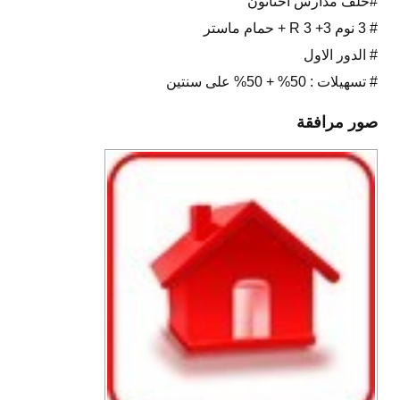
#خلف مدارس اخناتون
# 3 نوم 3+ R 3 + حمام ماستر
# الدور الاول
# تسهيلات : 50% + 50% على سنتين
صور مرافقة