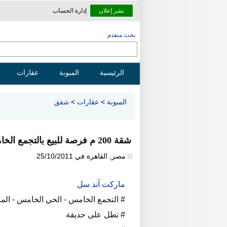
نشر إعلان
إدارة الحساب
بحث متقدم
الرئيسية
المبوبة
عقارات
المبوبة
>
عقارات
>
شقق
شقة 200 م فرصة للبيع بالتجمع الخامس الحي الخامس
مصر
,
القاهرة
في
25/10/2011
ماركت آند سل
# التجمع الخامس - الحي الخامس - المن
# تطل على حديقة