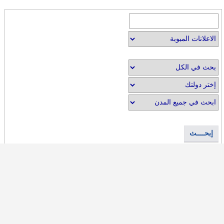
إبحــــث
الإعلام البريدي
شارك الآن