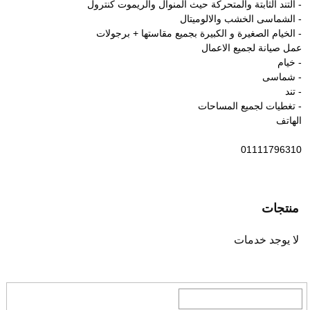
- التند الثابتة والمتحركة حيث المنوال والريموت كنترول
- الشماسى الخشب والالوميتال
- الخيام الصغيرة و الكبيرة بجميع مقاستها + برجولات
عمل صيانة لجميع الاعمال
- خيام
- شماسى
- تند
- تغطيات لجميع المساحات
الهاتف
01111796310
منتجات
لا يوجد خدمات