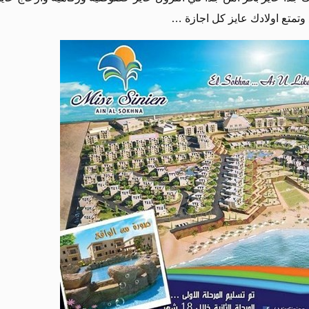
 وتمتع اولادك عايز كل اجازة …