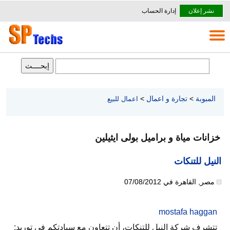
نشر إعلان
إدارة الحساب
المبوبة
>
تجارة و اعمال
>
اعمال للبيع
خزانات مياة و براميل بولى ايثيلين
النيل للتنكات
مصر
,
القاهرة
في
07/08/2012
mostafa haggan
تتشرف شركة النيل للتنكات، أن تتعاون مع سيادتكم في توريد: