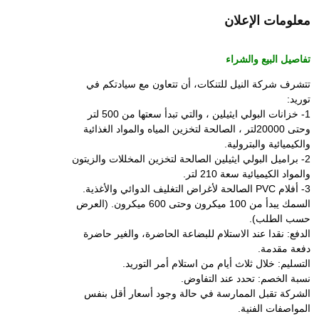
معلومات الإعلان
تفاصيل البيع والشراء
تتشرف شركة النيل للتنكات، أن تتعاون مع سيادتكم في
توريد:
1- خزانات البولي ايثيلين ، والتي تبدأ سعتها من 500 لتر
وحتى 20000لتر ، الصالحة لتخزين المياه والمواد الغذائية
والكيميائية والبترولية.
2- براميل البولي ايثيلين الصالحة لتخزين المخللات والزيتون
والمواد الكيميائية سعة 210 لتر.
3- أفلام PVC الصالحة لأغراض التغليف الدوائي والأغذية.
السمك يبدأ من 100 ميكرون وحتى 600 ميكرون. (العرض
حسب الطلب).
الدفع: نقدا عند الاستلام للبضاعة الحاضرة، والغير حاضرة
دفعة مقدمة.
التسليم: خلال ثلاث أيام من استلام أمر التوريد.
نسبة الخصم: تحدد عند التفاوض.
الشركة تقبل الممارسة في حالة وجود أسعار أقل بنفس
المواصفات الفنية.