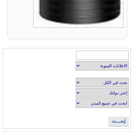
إبحــــث