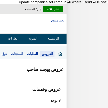
update companies set compub =0 where userid =1107331
نشر إعلان
إدارة الحساب
بحث متقدم
الرئيسية
المبوبة
عقارات
العروض
الطلبات
المنتجات
حول
عروض بهجت صاحب
عروض وخدمات
لا يوجد