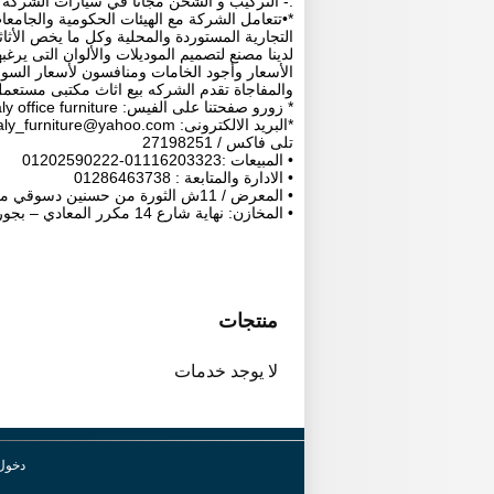
.- التركيب و الشحن مجانا في سيارات الشركة إ
*•تتعامل الشركة مع الهيئات الحكومية والجامعا
التجارية المستوردة والمحلية وكل ما يخص الأثا
لدينا مصنع لتصميم الموديلات والألوان التى ير
الأسعار وأجود الخامات ومنافسون لأسعار السو
والمفاجاة تقدم الشركه بيع اثاث مكتبى مستعم
* زورو صفحتنا على الفيس: alaytaly office furniture
*البريد الالكترونى:
taly_furniture@yahoo.com
تلى فاكس / 27198251
• المبيعات :01116203323-01202590222
• الادارة والمتابعة : 01286463738
• المعرض / 11ش الثورة من حسنين دسوقي من حدائق المعادي
• المخازن: نهاية شارع 14 مكرر المعادي – بجور نادي المعادي
منتجات
لا يوجد خدمات
دخول