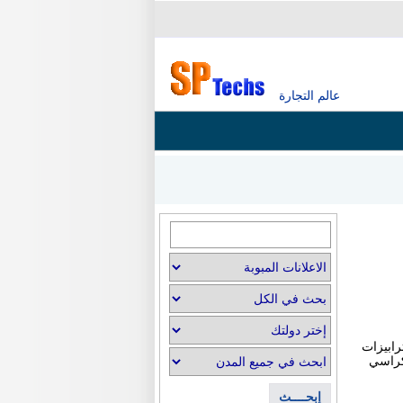
عالم التجارة
رابيزات
كراسي
إبحــــث