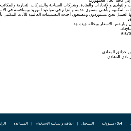
لي كافة أنحاء الجمهورية.
ت والنوادى والإتحادات والفنادق وشركات السياحة والشركات التجارية والمكاتب
ثات المكتبية وبأعلى مستوى خدمة وألتزام فى مواعيد التوريد وبمنافسة فى الأس
غبها العميل نحن مستوردون ومصنعون أحدث التصميمات العالمية للأثاث المكتبى 
ق
ل وبارخص الاسعار وبحاله جيدة جد
alay
|
اخلاء مسؤولية
|
التسجيل
|
اتفاقية و سياسة الإستخدام
|
المساعدة
|
الرئ