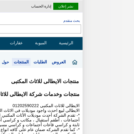
نشر إعلان
إدارة الحساب
بحث متقدم
الرئيسية
المبوبة
عقارات
العروض
الطلبات
المنتجات
حول
منتجات الايطالى للاثاث المكتبى
منتجات وخدمات شركة الايطالى للاثا
الايطالى للاثاث المكتبى 01202590222
الايطالى لبيع احدث واجود موديلات فى الاثاث ا
*- تقدم الشركة أحدث موديلات الأثاث المكتبي ا
أجتماعات ، أطقم أستقبال ، مكاتب و كراسي أط
ثابتة و كراسي قاعات أجتماعات و كراسي مسرح
*- كما تقدم الشركه ضمان عام على كافه انواع ال