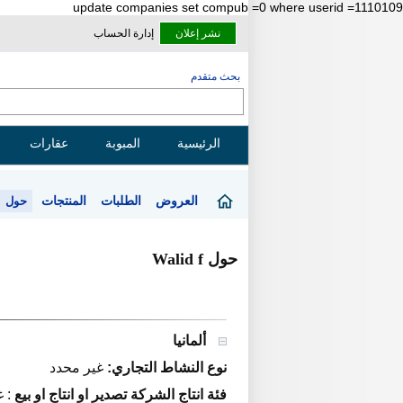
update companies set compub =0 where userid =1110109
نشر إعلان
إدارة الحساب
بحث متقدم
الرئيسية
المبوبة
عقارات
العروض
الطلبات
المنتجات
حول
حول Walid f
ألمانيا
نوع النشاط التجاري:
غير محدد
فئة انتاج الشركة تصدير او انتاج او بيع
:
غ