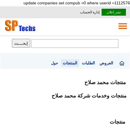
update companies set compub =0 where userid =1112576
نشر إعلان
إدارة الحساب
العروض
الطلبات
المنتجات
حول
منتجات محمد صلاح
منتجات وخدمات شركة محمد صلاح
منتجات