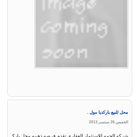
محل للبيع باركديا مول .
الخميس 26 سبتمبر 2013
شركه الحمه للاستثمار العقارى تقدم فرصه ذهبيه محل بارك