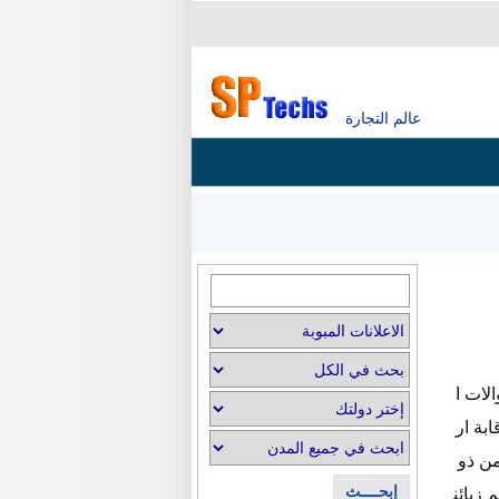
عالم التجارة
لبناء والات ا
قابة ار
فريق من ذو
إبحــــث
 احدث التحسينات التكنولوجية وفقا لمتطلبات الزبائن ..DCK تدعم زبائن