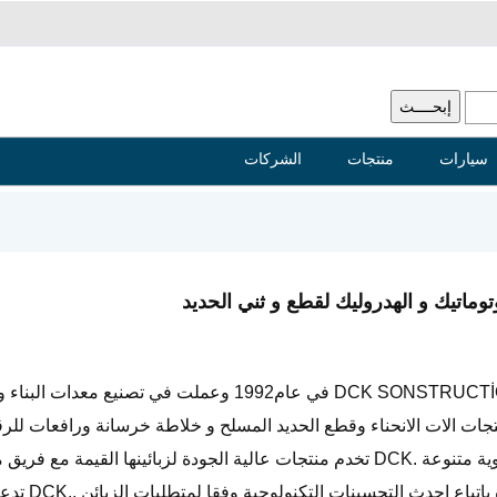
سيارات
منتجات
الشركات
اتيك و الهدروليك لقطع و ثني الحديد
تم تاسيس .DCK SONSTRUCTİONMACHİNERYCO.LTD في عام1992 وعملت في تصنيع معدات ا
في مجموعة DCK من المنتجات الات الانحناء وقطع الحديد المسلح و خلاطة خرسانة ورافعات للر
ضية ضاغطات لوحة مع علبة وادوات يدوية متنوعة .DCK تخدم منتجات عالية الجودة لزبائينها القيمة مع 
ي خبرة عالية . DCK تصنع عالية الجودة باتباع