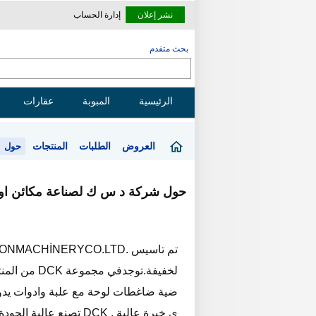
نشر إعلان
إدارة الحساب
بحث متقدم
الرئيسية
المبوبة
عقارات
العروض
الطلبات
المنتجات
حول
حول شركة د س ك لصناعة مكائن اوتوم
لخفيفة.توجد