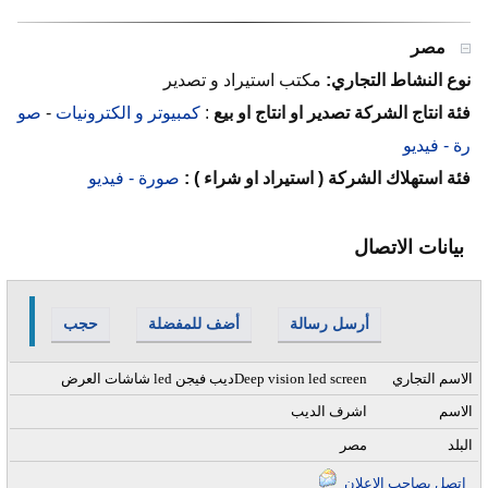
مصر
نوع النشاط التجاري:
مكتب استيراد و تصدير
فئة انتاج الشركة تصدير او انتاج او بيع
:
كمبيوتر و الكترونيات
-
صو
رة - فيديو
فئة استهلاك الشركة ( استيراد او شراء ) :
صورة - فيديو
بيانات الاتصال
أرسل رسالة
أضف للمفضلة
حجب
الاسم التجاري
شاشات العرض led ديب فيجنDeep vision led screen
الاسم
اشرف الديب
البلد
مصر
إتصل بصاحب الإعلان