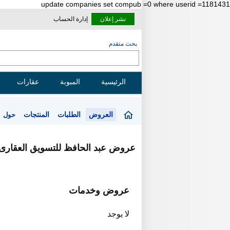
update companies set compub =0 where userid =1181431
نشر إعلان
إدارة الحساب
بحث متقدم
الرئيسية
المبوبة
عقارات
العروض
الطلبات
المنتجات
حول
عروض عبد الحافظ للتسويق العقارى
عروض وخدمات
لا يوجد