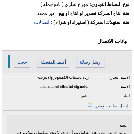
نوع النشاط التجاري:
موزع تجاري ( بائع جملة )
فئة انتاج الشركة تصدير او انتاج او بيع
:
غير محدد
فئة استهلاك الشركة ( استيراد او شراء ) :
اتصالات
بيانات الاتصال
أرسل رسالة
أضف للمفضلة
حجب
الاسم التجاري
زياد لخدمات الكمبيوتر والانترنت
الاسم
mohammed elhosini elgandor
البلد
مصر
إتصل بصاحب الإعلان
تنبيه :
يرجى توخي الحذر عند التعامل مع أي ناشر لا يوفر معلومات مؤكدة, قم