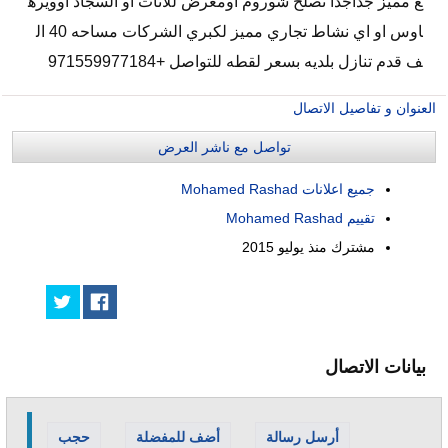
ع مميز جداجدا تصلح شوروم اومعرض للاثاث او السجاد اوويره
اوس او اي نشاط تجاري مميز لكبري الشركات مساحه 40 ال
ف قدم تنازل بلديه بسعر لقطه للتواصل +971559977184
العنوان و تفاصيل الاتصال
تواصل مع ناشر العرض
جميع اعلانات Mohamed Rashad
تقييم Mohamed Rashad
مشترك منذ
يوليو 2015
بيانات الاتصال
أرسل رسالة
أضف للمفضلة
حجب