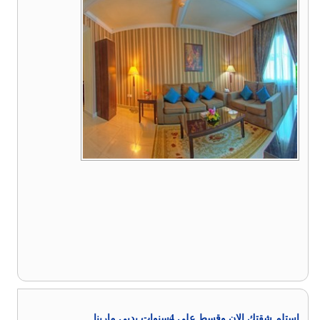
استلم شقتك الان وقسط علي 4سنوات بدبي مارينا .