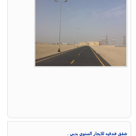
شقق فندقيه للايجار السنوي بدبي .