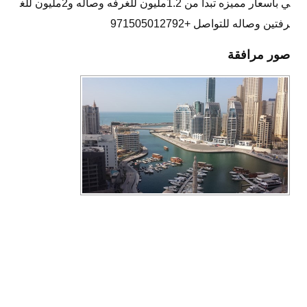
ي باسعار مميزه تبدأ من 1.2مليون للغرفه وصاله و2مليون للغ
رفتين وصاله للتواصل +971505012792
صور مرافقة