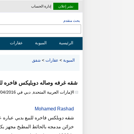
نشر إعلان
إدارة الحساب
بحث متقدم
الرئيسية
المبوبة
عقارات
المبوبة
>
عقارات
>
شقق
شقه غرفه وصاله دوبليكس فاخره للبي
الإمارات العربية المتحدة
,
دبي
في
/04/2016
Mohamed Rashad
شقه دوبلكس فاخره للبيع بدبي عباره
خزائن مدمجه بالحائط المطبخ مجهز بكا