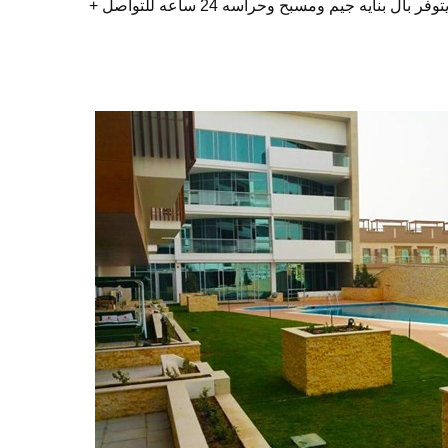
دا 1363 قدم يمكن اضافه غرفه اخري يتوفر بال بنايه جيم ومسبح وحراسه 24 ساعه للتواصل +