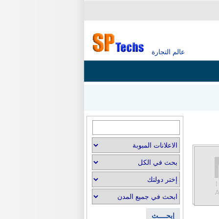
عالم التجارة
إبحــــث