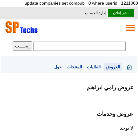
update companies set compub =0 where userid =1211060
نشر إعلان
إدارة الحساب
العروض
الطلبات
المنتجات
حول
عروض رامي ابراهيم
عروض وخدمات
لا يوجد