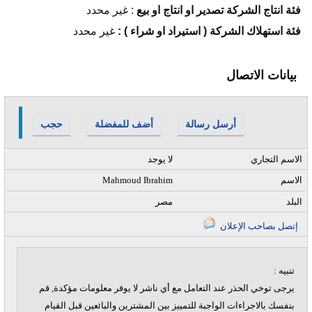
فئة انتاج الشركة تصدير او انتاج او بيع
:
غير محدد
فئة استهلاك الشركة ( استيراد او شراء ) :
غير محدد
بيانات الاتصال
أرسل رسالة
أضف للمفضلة
حجب
الاسم التجاري
لا يوجد
الاسم
Mahmoud Ibrahim
البلد
مصر
إتصل بصاحب الإعلان
تنبيه :
يرجى توخي الحذر عند التعامل مع أي ناشر لا يوفر معلومات مؤكدة, قم
بنفسك بالاجراءات الواجبة للتمييز بين المشترين والبائعين قبل القيام