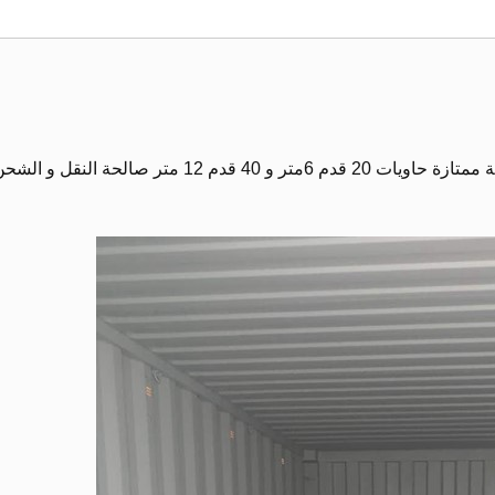
بيع حاويات شحن مستعمل فارغة بحالة ممتازة حاويات 20 قدم 6متر و 40 قدم 12 متر صالحة النقل و ال