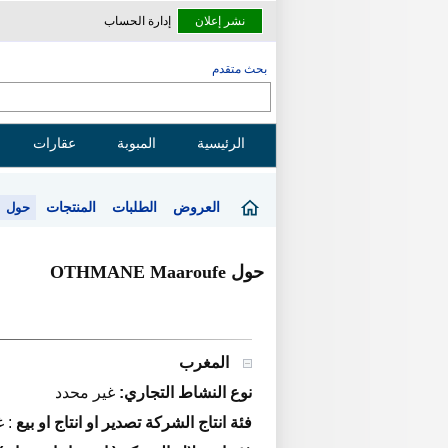
نشر إعلان
إدارة الحساب
بحث متقدم
الرئيسية
المبوبة
عقارات
العروض
الطلبات
المنتجات
حول
حول OTHMANE Maaroufe
المغرب
نوع النشاط التجاري:
غير محدد
فئة انتاج الشركة تصدير او انتاج او بيع
:
غ