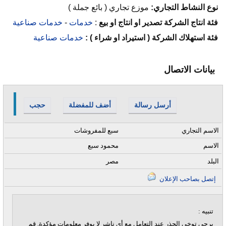
نوع النشاط التجاري:
موزع تجاري ( بائع جملة )
فئة انتاج الشركة تصدير او انتاج او بيع
:
خدمات
-
خدمات صناعية
فئة استهلاك الشركة ( استيراد او شراء ) :
خدمات صناعية
بيانات الاتصال
أرسل رسالة
أضف للمفضلة
حجب
الاسم التجاري
سبع للمفروشات
الاسم
محمود سبع
البلد
مصر
إتصل بصاحب الإعلان
تنبيه :
يرجى توخي الحذر عند التعامل مع أي ناشر لا يوفر معلومات مؤكدة, قم