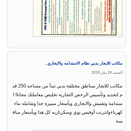
مكاتب للايجار بدبي نظام الاستدامه والايجاري .
السبت 19 يناير 2019
مكاتب للايجار بمناطق مختلفة بدبي تبدأ من مساحه 250 قد
م لتجديد وتأسيس الرخص التجارية تخليص معاملتك مجاناا ا
ستدامة وتفتيش والايجاري وبأسعار مميزة جدا وشامله ماء
كهرباءوانترنت أوفيس بوي وسكرتاريه كل هذا وبأسعار مناف
سة