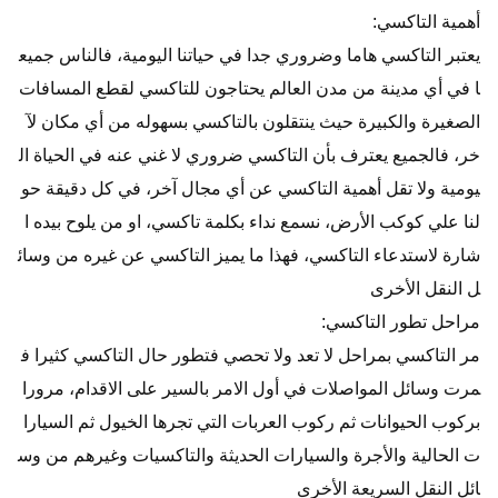
أهمية التاكسي:
يعتبر التاكسي هاما وضروري جدا في حياتنا اليومية، فالناس جميع
ا في أي مدينة من مدن العالم يحتاجون للتاكسي لقطع المسافات
الصغيرة والكبيرة حيث ينتقلون بالتاكسي بسهوله من أي مكان لآ
خر، فالجميع يعترف بأن التاكسي ضروري لا غني عنه في الحياة ال
يومية ولا تقل أهمية التاكسي عن أي مجال آخر، في كل دقيقة حو
لنا علي كوكب الأرض، نسمع نداء بكلمة تاكسي، او من يلوح بيده ا
شارة لاستدعاء التاكسي، فهذا ما يميز التاكسي عن غيره من وسائ
ل النقل الأخرى
مراحل تطور التاكسي:
مر التاكسي بمراحل لا تعد ولا تحصي فتطور حال التاكسي كثيرا ف
مرت وسائل المواصلات في أول الامر بالسير على الاقدام، مرورا
بركوب الحيوانات ثم ركوب العربات التي تجرها الخيول ثم السيارا
ت الحالية والأجرة والسيارات الحديثة والتاكسيات وغيرهم من وس
ائل النقل السريعة الأخرى