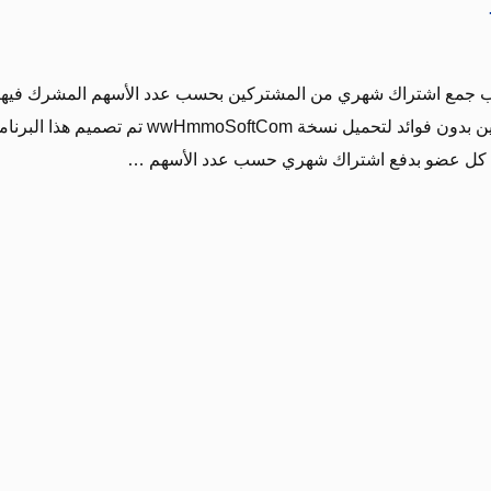
ا ب جمع اشتراك شهري من المشتركين بحسب عدد الأسهم المشرك فيها
كل مشتر ك ثم تمنح قروض للمشتركين بدون فوائد لتحميل نسخة wwHmmoSoftCom تم تصميم هذا ال
وم كل عضو بدفع اشتراك شهري حسب عدد الأسهم …