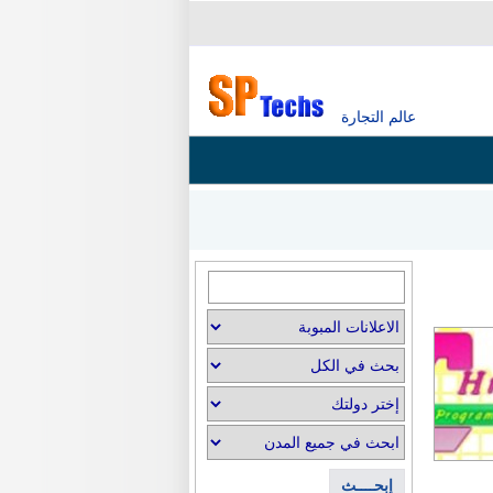
عالم التجارة
إبحــــث