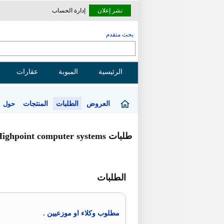
نشر إعلان
إدارة الحساب
بحث متقدم
الرئيسية
المبوبة
عقارات
العروض
الطلبات
المنتجات
حول
طلبات Highpoint computer systems
الطلبات
مطلوب وكلاء او موزعيين .