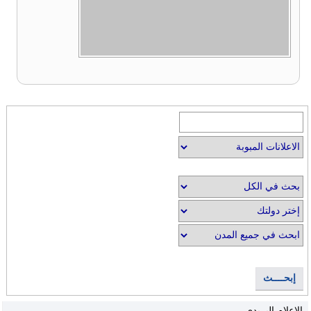
إبحــــث
الإعلام البريدي