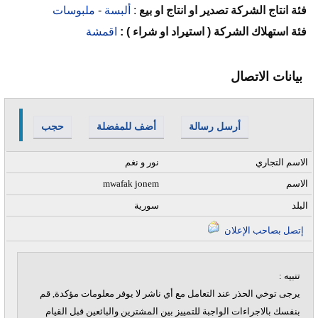
فئة انتاج الشركة تصدير او انتاج او بيع
:
ألبسة
-
ملبوسات
فئة استهلاك الشركة ( استيراد او شراء ) :
اقمشة
بيانات الاتصال
أرسل رسالة
أضف للمفضلة
حجب
الاسم التجاري
نور و نغم
الاسم
mwafak jonem
البلد
سورية
إتصل بصاحب الإعلان
تنبيه :
يرجى توخي الحذر عند التعامل مع أي ناشر لا يوفر معلومات مؤكدة, قم
بنفسك بالاجراءات الواجبة للتمييز بين المشترين والبائعين قبل القيام